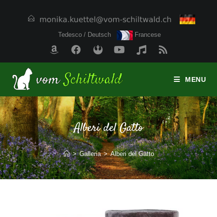
Tedesco / Deutsch
Francese
MENU
Alberi del Gatto
>
Galleria
>
Alberi del Gatto