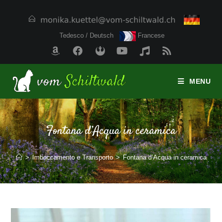
Tedesco / Deutsch
Francese
MENU
Fontana d’Acqua in ceramica
>
Imboccamento e Transporto
>
Fontana d’Acqua in ceramica