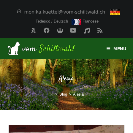
Tedesco / Deutsch
Francese
MENU
Alesia
>
Blog
>
Alesia