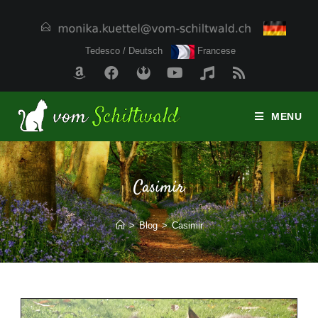
Tedesco / Deutsch
Francese
MENU
Casimir
>
Blog
>
Casimir